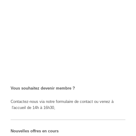
Raymond Veroul
06110
Le Cannet
Téléphone :
04 93 45 21 91
email : adoren@sf
internet : adoren.fr
Vous souhaitez devenir membre ?
Contactez-nous via notre formulaire de contact ou venez à
l'accueil de 14h à 16h30,
Nouvelles offres en cours