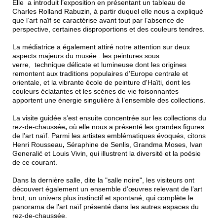
Elle a introduit l’exposition en présentant un tableau de
Charles Rolland Rabuzin, à partir duquel elle nous a expliqué
que l’art naïf se caractérise avant tout par l’absence de
perspective, certaines disproportions et des couleurs tendres.
La médiatrice a également attiré notre attention sur deux
aspects majeurs du musée : les peintures sous
verre,
technique délicate et lumineuse dont les origines
remontent aux traditions populaires d’Europe centrale et
orientale, et la
vibrante école de peinture d'Haïti,
dont les
couleurs éclatantes et les scènes de vie foisonnantes
apportent une énergie singulière à l’ensemble des collections.
La visite guidée s’est ensuite concentrée sur les
collections du
rez‑de‑chaussée
,
où elle nous a présenté les grandes figures
de l’art naïf. Parmi les artistes emblématiques évoqués, citons
Henri Rousseau
,
Séraphine
de Senlis
,
Grandma Moses
,
Ivan
Generalić
et
Louis Vivin
, qui illustrent la diversité et la poésie
de ce courant.
Dans la dernière salle, dite la "salle noire", les visiteurs ont
découvert également un ensemble d’œuvres relevant de
l’art
brut
, un univers plus instinctif et spontané, qui complète le
panorama de l’art naïf présenté dans les autres espaces du
rez-de-chaussée.