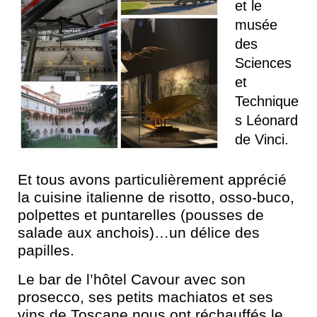
et le
musée
des
Sciences
et
Technique
s Léonard
de Vinci.
Et tous avons particulièrement apprécié
la cuisine italienne de risotto, osso-buco,
polpettes et puntarelles (pousses de
salade aux anchois)…un délice des
papilles.
Le bar de l’hôtel Cavour avec son
prosecco, ses petits machiatos et ses
vins de Toscane nous ont réchauffés le