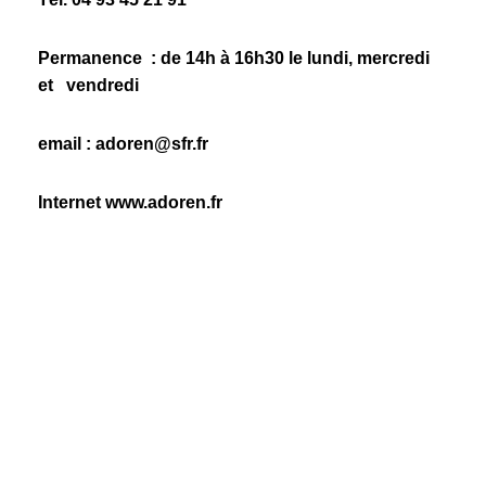
Permanence : de 14h à 16h30 le lundi, mercredi
et vendredi
email : adoren@sfr.fr
Internet www.adoren.fr
Raymond Veroul
06110
Le Cannet
Téléphone :
04 93 45 21 91
email : adoren@sf