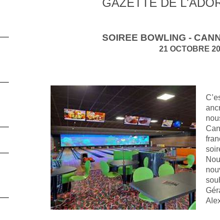
GAZETTE DE L'ADOR
SOIREE BOWLING - CAN
21 OCTOBRE 2
C’e
anc
nou
Can
fran
soir
Nou
nou
souh
Géra
Ale