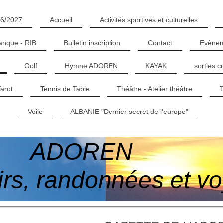
26/2027
Accueil
Activités sportives et culturelles
anque - RIB
Bulletin inscription
Contact
Evènem
Golf
Hymne ADOREN
KAYAK
sorties c
Tarot
Tennis de Table
Théâtre - Atelier théâtre
T
Voile
ALBANIE "Dernier secret de l'europe"
ADOREN
sirs, randonnées et v