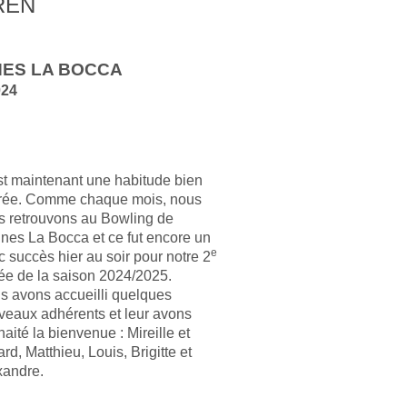
EN
NES LA BOCCA
024
st maintenant une habitude bien
rée. Comme chaque mois, nous
s retrouvons au Bowling de
nes La Bocca et ce fut encore un
e
c succès hier au soir pour notre 2
ée de la saison 2024/2025.
s avons accueilli quelques
veaux adhérents et leur avons
aité la bienvenue : Mireille et
rd, Matthieu, Louis, Brigitte et
xandre.