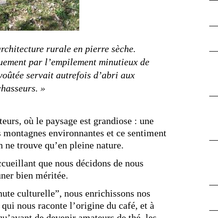
rchitecture rurale en pierre sèche.
quement par l’empilement minutieux de
voûtée servait autrefois d’abri aux
chasseurs. »
teurs, où le paysage est grandiose : une
es montagnes environnantes et ce sentiment
n ne trouve qu’en pleine nature.
ccueillant que nous décidons de nous
uner bien méritée.
nute culturelle”, nous enrichissons nos
qui nous raconte l’origine du café, et à
u’avant de devenir amateurs de thé, les