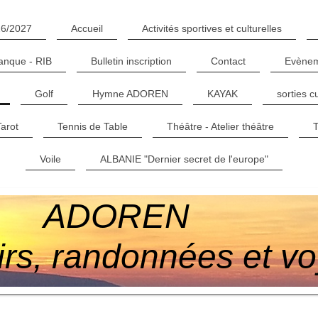
26/2027
Accueil
Activités sportives et culturelles
anque - RIB
Bulletin inscription
Contact
Evènem
Golf
Hymne ADOREN
KAYAK
sorties c
Tarot
Tennis de Table
Théâtre - Atelier théâtre
T
Voile
ALBANIE "Dernier secret de l'europe"
ADOREN
sirs, randonnées et v