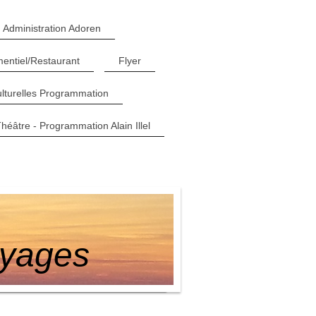
Administration Adoren
entiel/Restaurant
Flyer
ulturelles Programmation
héâtre - Programmation Alain Illel
oyages