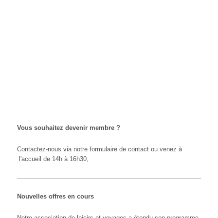
Raymond Veroul
06110
Le Cannet
Téléphone :
04 93 45 21 91
email : adoren@sf
internet : adoren.fr
Vous souhaitez devenir membre ?
Contactez-nous via notre formulaire de contact ou venez à
l'accueil de 14h à 16h30,
Nouvelles offres en cours
Notre association de loisirs et voyages a étendu son programme.