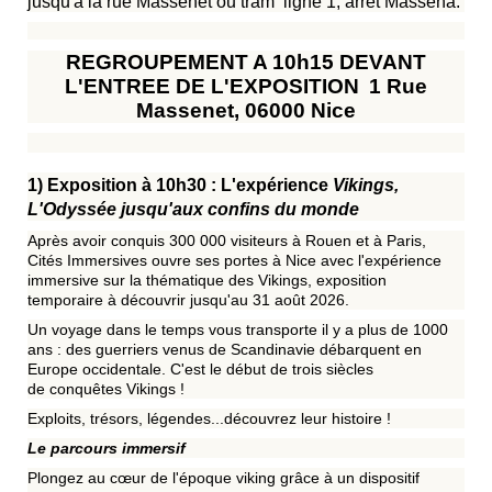
jusqu'à la rue Massenet ou tram ligne 1, arrêt Masséna.
REGROUPEMENT A 10h15 DEVANT
L'ENTREE DE L'EXPOSITION
1 Rue
Massenet, 06000 Nice
1) Exposition à 10h30 : L'expérience
Vikings,
L'Odyssée jusqu'aux confins du monde
Après avoir conquis 300 000 visiteurs à Rouen et à Paris,
Cités Immersives ouvre ses portes à Nice avec l'
expérience
immersive
sur la thématique des
Vikings
, exposition
temporaire à découvrir jusqu'au 31 août 2026.
Un
voyage dans le temps
vous transporte il y a plus de 1000
ans : des guerriers venus de Scandinavie débarquent en
Europe occidentale. C'est le début de trois siècles
de
conquêtes Vikings
!
Exploits
,
trésors
,
légendes
...découvrez leur histoire !
Le parcours immersif
Plongez au cœur de l'
époque viking
grâce à un dispositif